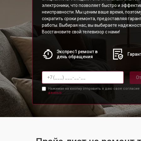
электроники, что позволяет быстро и эффект
неисправности. Мы ценим ваше время, поэтом
сократить сроки ремонта, предоставляя гара
работы. Выбирая нас, вы выбираете надежнос
Восстановите свой телевизор с нами!
Экспрес1 ремонт в
Гарант
день обращения
От
Нажимая на кнопку отправить я даю свое согласие
данных.