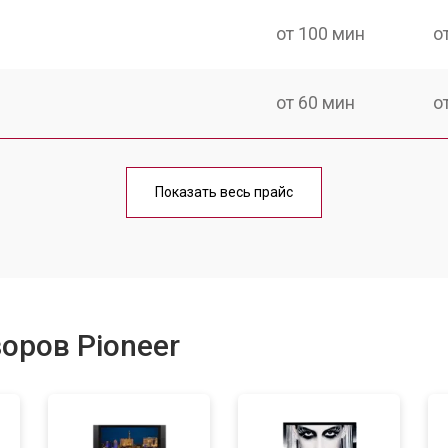
от 100 мин
о
от 60 мин
о
от 90 мин
о
Показать весь прайс
от 70 мин
о
от 80 мин
о
оров Pioneer
от 50 мин
о