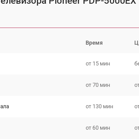
телевизора Pioneer PDP-5000EX
Время
Ц
от 15 мин
б
от 70 мин
о
нала
от 130 мин
о
от 60 мин
о