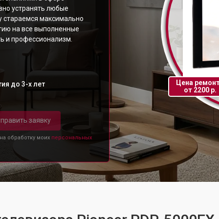
ивно устранять любые
у стараемся максимально
нтию на все выполненные
ть и профессионализм.
Цена ремон
ия до 3-х лет
от 2200 р.
править заявку
 на обработку моих
персональных