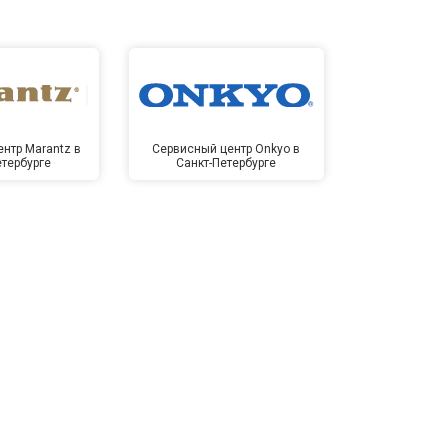
нтр Marantz в
Сервисный центр Onkyo в
Сервисный цен
етербурге
Санкт-Петербурге
Пете