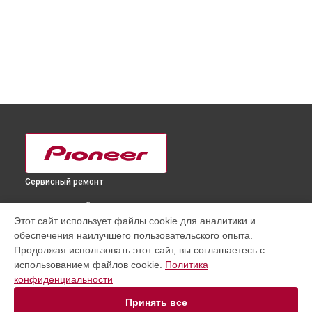
Сервисный ремонт
ВЫБЕРИ СВОЙ ГОРОД
Этот сайт использует файлы cookie для аналитики и
Замена разъема питания телевизора PDP-436XDE Pioneer в
обеспечения наилучшего пользовательского опыта.
Краснодаре
Продолжая использовать этот сайт, вы соглашаетесь с
Замена разъема питания телевизора PDP-436XDE Pioneer в
использованием файлов cookie.
Политика
Ростове-на-Дону
конфиденциальности
Замена разъема питания телевизора PDP-436XDE Pioneer в
Нижнем Новгороде
Принять все