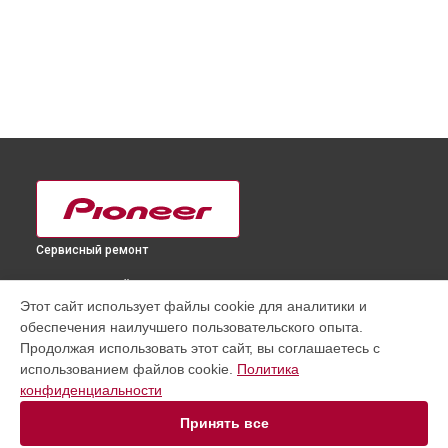
Сервисный ремонт
ВЫБЕРИ СВОЙ ГОРОД
Этот сайт использует файлы cookie для аналитики и
Замена блока питания ресивера VSX-S520 Pioneer в
обеспечения наилучшего пользовательского опыта.
Краснодаре
Продолжая использовать этот сайт, вы соглашаетесь с
Замена блока питания ресивера VSX-S520 Pioneer в
использованием файлов cookie.
Политика
Ростове-на-Дону
конфиденциальности
Замена блока питания ресивера VSX-S520 Pioneer в
Нижнем Новгороде
Принять все
Замена блока питания ресивера VSX-S520 Pioneer в